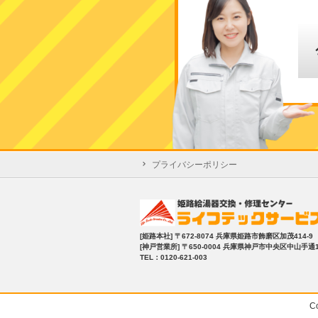
プライバシーポリシー
[姫路本社]
〒672-8074 兵庫県姫路市飾磨区加茂414-9
[神戸営業所]
〒650-0004 兵庫県神戸市中央区中山手通1-2
TEL：0120-621-003
C