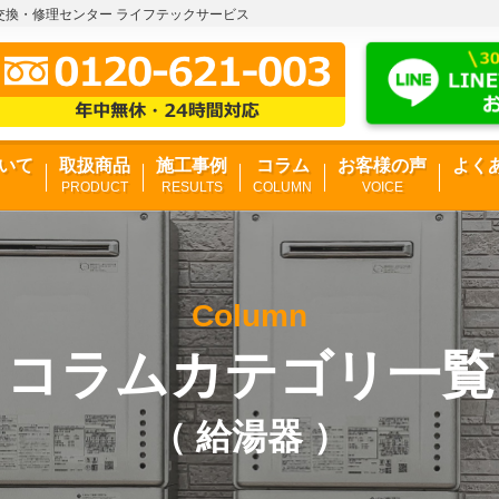
器交換・修理センター ライフテックサービス
いて
取扱商品
施工事例
コラム
お客様の声
よく
PRODUCT
RESULTS
COLUMN
VOICE
Column
コラムカテゴリ一覧
（ 給湯器 ）