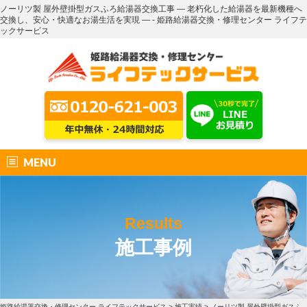
ノーリツ製 屋外壁掛型ガスふろ給湯器交換工事 ― 老朽化した給湯器を最新機種へ
交換し、安心・快適なお湯生活を実現 ― - 姫路給湯器交換・修理センター ライフテ
ックサービス
MENU
Results
施工事例
姫路給湯器交換・修理センター ライフテックサービス
>
施工実績
>
ノーリツ製 屋外壁掛型ガスふ