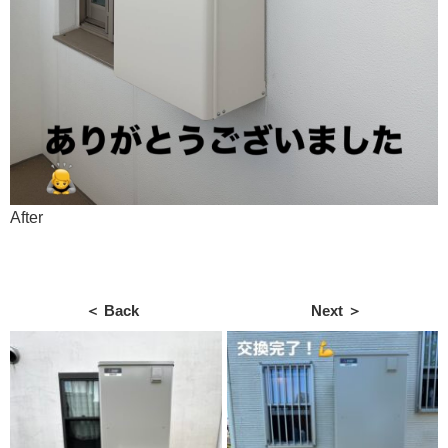
After
＜ Back
Next ＞