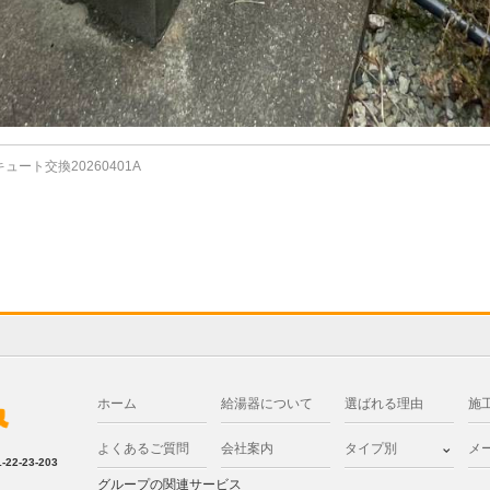
ート交換20260401A
ホーム
給湯器について
選ばれる理由
施
よくあるご質問
会社案内
タイプ別
メ
2-23-203
グループの関連サービス