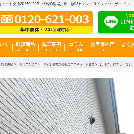
ート交換20260401B - 姫路給湯器交換・修理センター ライフテックサービス
いて
取扱商品
施工事例
コラム
お客様の声
よく
PRODUCT
RESULTS
COLUMN
VOICE
>
施工実績
>
【リモコンにエラー表示】突然の停止でエコキュート交換
>
【リモコンにエラー表示】突