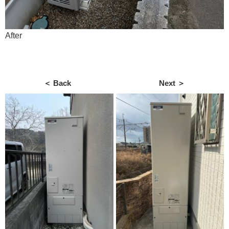
After
＜ Back
Next ＞