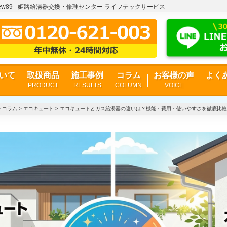
7ew89p7ew89 - 姫路給湯器交換・修理センター ライフテックサービス
いて
取扱商品
施工事例
コラム
お客様の声
よく
PRODUCT
RESULTS
COLUMN
VOICE
>
コラム
>
エコキュート
>
エコキュートとガス給湯器の違いは？機能・費用・使いやすさを徹底比較