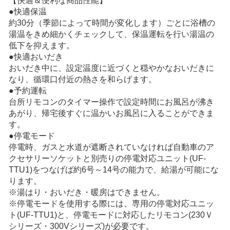
【快適＆便利な商品性能】
●快適保温
約30分（季節によって時間が変化します）ごとに浴槽の
湯温をきめ細かくチェックして、保温運転を行い湯温の
低下を抑えます。
●快適おいだき
おいだき中に、設定温度に近づくと穏やかなおいだきに
なり、循環口付近の熱さを和らげます。
●予約運転
台所リモコンのタイマー操作で設定時間にお風呂が沸き
あがり、帰宅後すぐに温かいお風呂に入ることができま
す。
●停電モード
停電時、ガスと水道が遮断されていなければ自動車のア
クセサリーソケットと別売りの停電対応ユニット(UF-
TTU1)をつなげば約6号～14号の能力で、給湯が可能にな
ります。
※湯はり・おいだき・暖房はできません。
※停電モードを使用する際には、専用の停電対応ユニッ
ト(UF-TTU1)と、停電モードに対応したリモコン(230Ｖ
シリーズ・300Vシリーズ)が必要です。