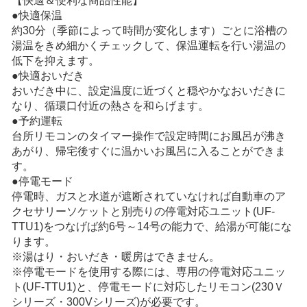
【快適＆便利な商品性能】
●快適保温
約30分（季節によって時間が変化します）ごとに浴槽の
湯温をきめ細かくチェックして、保温運転を行い湯温の
低下を抑えます。
●快適おいだき
おいだき中に、設定温度に近づくと穏やかなおいだきに
なり、循環口付近の熱さを和らげます。
●予約運転
台所リモコンのタイマー操作で設定時間にお風呂が沸き
あがり、帰宅後すぐに温かいお風呂に入ることができま
す。
●停電モード
停電時、ガスと水道が遮断されていなければ自動車のア
クセサリーソケットと別売りの停電対応ユニット(UF-
TTU1)をつなげば約6号～14号の能力で、給湯が可能にな
ります。
※湯はり・おいだき・暖房はできません。
※停電モードを使用する際には、専用の停電対応ユニッ
ト(UF-TTU1)と、停電モードに対応したリモコン(230Ｖ
シリーズ・300Vシリーズ)が必要です。