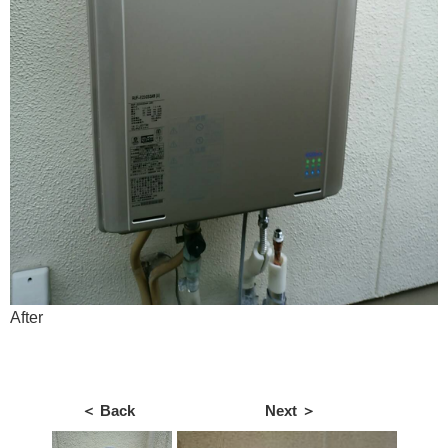
After
＜ Back
Next ＞