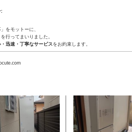
:
応」をモットーに、
トを行ってまいりました。
心・迅速・丁寧なサービス
をお約束します。
cocute.com