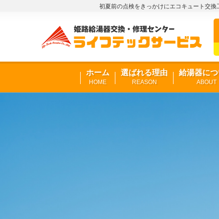
初夏前の点検をきっかけにエコキュート交換工
ホーム
選ばれる理由
給湯器につ
HOME
REASON
ABOUT