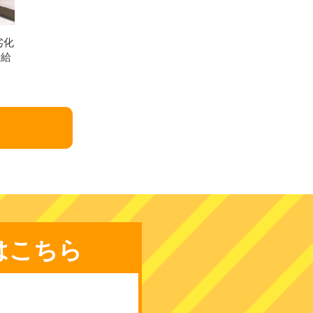
劣化
新給
はこちら