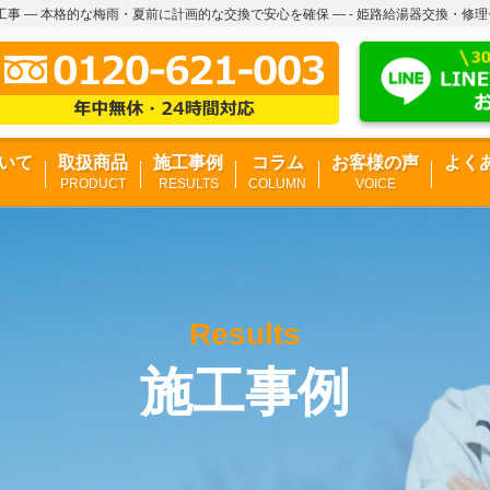
事 ― 本格的な梅雨・夏前に計画的な交換で安心を確保 ― - 姫路給湯器交換・修
いて
取扱商品
施工事例
コラム
お客様の声
よく
PRODUCT
RESULTS
COLUMN
VOICE
Results
施工事例