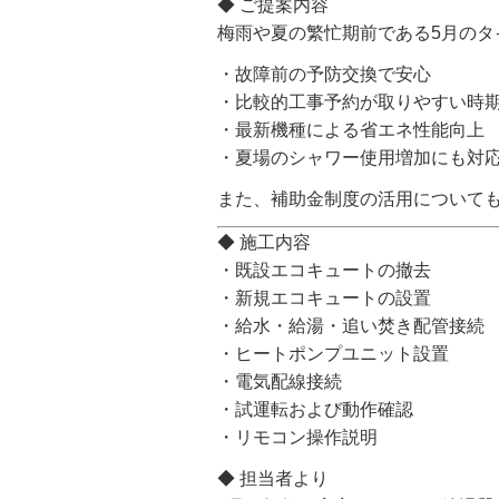
◆ ご提案内容
梅雨や夏の繁忙期前である5月の
・故障前の予防交換で安心
・比較的工事予約が取りやすい時
・最新機種による省エネ性能向上
・夏場のシャワー使用増加にも対
また、補助金制度の活用について
◆ 施工内容
・既設エコキュートの撤去
・新規エコキュートの設置
・給水・給湯・追い焚き配管接続
・ヒートポンプユニット設置
・電気配線接続
・試運転および動作確認
・リモコン操作説明
◆ 担当者より