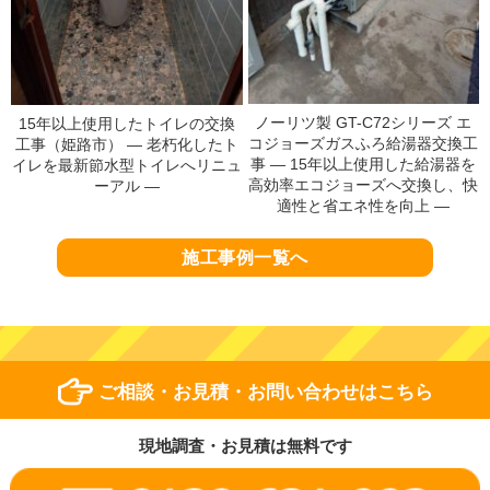
ノーリツ製 GT-C72シリーズ エ
15年以上使用したトイレの交換
コジョーズガスふろ給湯器交換工
工事（姫路市） ― 老朽化したト
事 ― 15年以上使用した給湯器を
イレを最新節水型トイレへリニュ
高効率エコジョーズへ交換し、快
ーアル ―
適性と省エネ性を向上 ―
施工事例一覧へ
ご相談・お見積・お問い合わせはこちら
現地調査・お見積は無料です