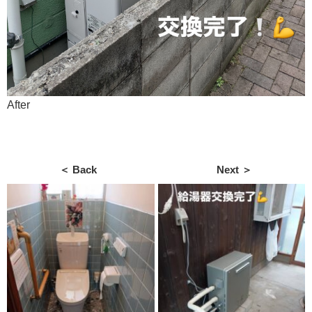
After
＜ Back
Next ＞