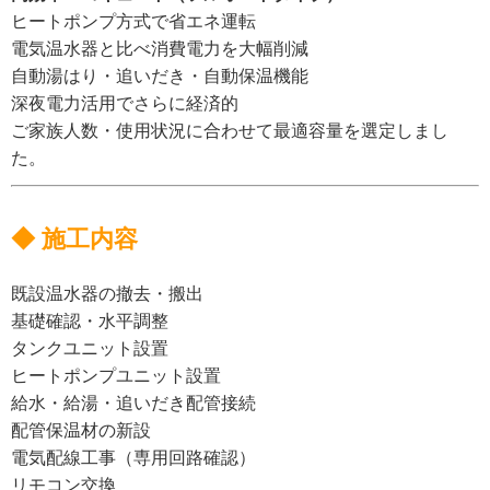
ヒートポンプ方式で省エネ運転
電気温水器と比べ消費電力を大幅削減
自動湯はり・追いだき・自動保温機能
深夜電力活用でさらに経済的
ご家族人数・使用状況に合わせて最適容量を選定しまし
た。
◆ 施工内容
既設温水器の撤去・搬出
基礎確認・水平調整
タンクユニット設置
ヒートポンプユニット設置
給水・給湯・追いだき配管接続
配管保温材の新設
電気配線工事（専用回路確認）
リモコン交換