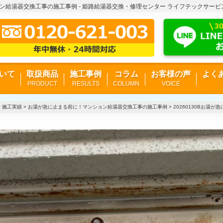
ション給湯器交換工事の施工事例 - 姫路給湯器交換・修理センター ライフテックサービ
いて
取扱商品
施工事例
コラム
お客様の声
よく
PRODUCT
RESULTS
COLUMN
VOICE
>
施工実績
>
お湯が急に止まる前に！マンション給湯器交換工事の施工事例
>
20260130Bお湯