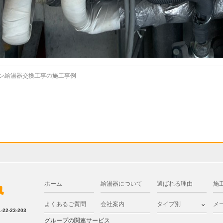
ション給湯器交換工事の施工事例
ホーム
給湯器について
選ばれる理由
施
よくあるご質問
会社案内
タイプ別
メ
2-23-203
グループの関連サービス