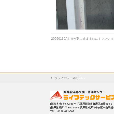
20260130Aお湯が急に止まる前に！マン
プライバシーポリシー
[姫路本社]
〒672-8074 兵庫県姫路市飾磨区加茂414-9
[神戸営業所]
〒650-0004 兵庫県神戸市中央区中山手通1-2
TEL：0120-621-003