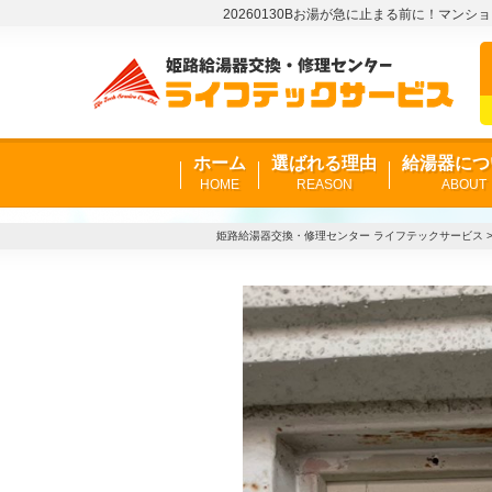
20260130Bお湯が急に止まる前に！マン
ホーム
選ばれる理由
給湯器につ
HOME
REASON
ABOUT
姫路給湯器交換・修理センター ライフテックサービス