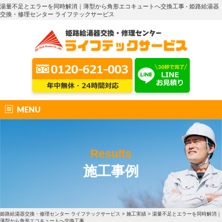
湯量不足とエラーを同時解消｜薄型から角形エコキュートへ交換工事 - 姫路給湯器
交換・修理センター ライフテックサービス
MENU
Results
施工事例
姫路給湯器交換・修理センター ライフテックサービス
>
施工実績
>
湯量不足とエラーを同時解消｜
薄型から角形エコキュートへ交換工事