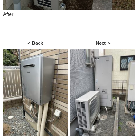
After
＜ Back
Next ＞