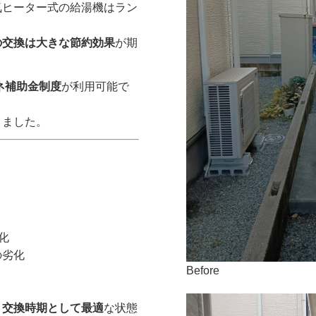
気ヒーター式の給湯機はラン
の交換は大きな節約効果
が期
ネ補助金制度
が利用可能で
りました。
：
化
の劣化
Before
、
交換時期として最適
な状態