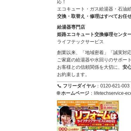
応！
エコキュート・ガス給湯器・石油
交換・取替え・修理はすべてお任
給湯器専門店
姫路エコキュート交換修理センター
ライフテックサービス
創業以来、「地域密着」「誠実対
ご家庭の給湯器や水回りのサポー
お客様との信頼関係を大切に、
安
お約束します。
📞
フリーダイヤル
：0120-621-003
🌐
ホームページ
：
lifetechservice-e