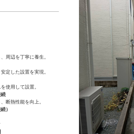
、周辺を丁寧に養生。
安定した設置を実現。
を使用して設置。
接続
、断熱性能を向上。
接続）
ク
明