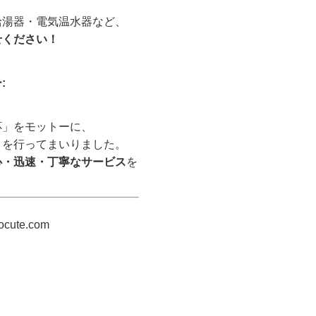
給湯器・電気温水器など、
せください！
:
応」をモットーに、
トを行ってまいりました。
心・迅速・丁寧なサービス
を
cocute.com