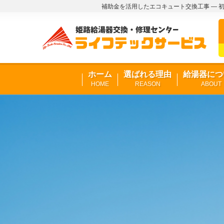
補助金を活用したエコキュート交換工事 ― 
ホーム
選ばれる理由
給湯器につ
HOME
REASON
ABOUT