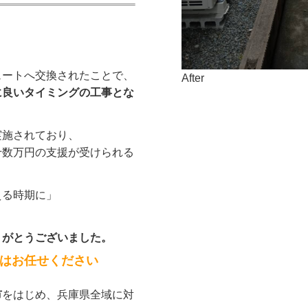
ュートへ交換されたことで、
After
に良いタイミングの工事とな
実施されており、
十数万円の支援が受けられる
える時期に」
。
りがとうございました。
はお任せください
市
をはじめ、兵庫県全域に対