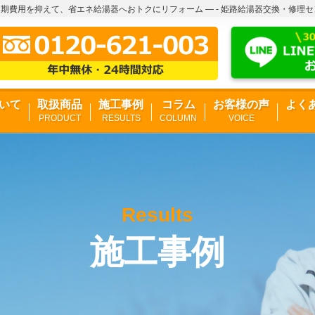
初期費用を抑えて、省エネ給湯器へおトクにリフォーム ― - 姫路給湯器交換・修理
いて
取扱商品
施工事例
コラム
お客様の声
よく
PRODUCT
RESULTS
COLUMN
VOICE
Results
施工事例