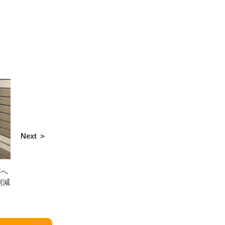
Next ＞
ズへ
削減