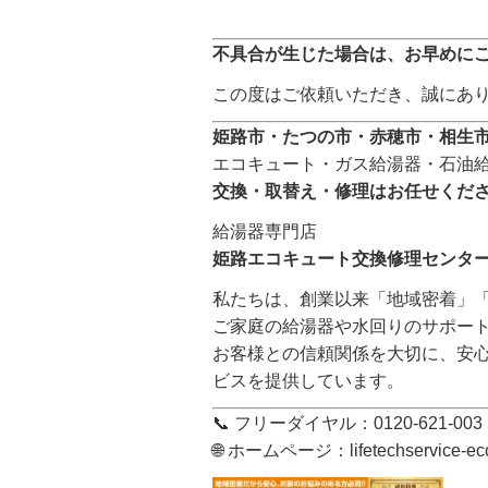
不具合が生じた場合は、お早めに
この度はご依頼いただき、誠にあ
姫路市・たつの市・赤穂市・相生
エコキュート・ガス給湯器・石油
交換・取替え・修理はお任せくだ
給湯器専門店
姫路エコキュート交換修理センタ
私たちは、創業以来「地域密着」
ご家庭の給湯器や水回りのサポー
お客様との信頼関係を大切に、安
ビスを提供しています。
📞 フリーダイヤル：0120-621-003
🌐 ホームページ：
lifetechservice-e