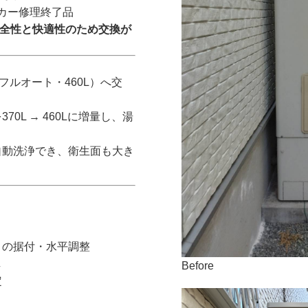
ーカー修理終了品
安全性と快適性のため交換が
ルオート・460L）へ交
0L → 460Lに増量し、湯
自動洗浄でき、衛生面も大き
トの据付・水平調整
し
Before
定