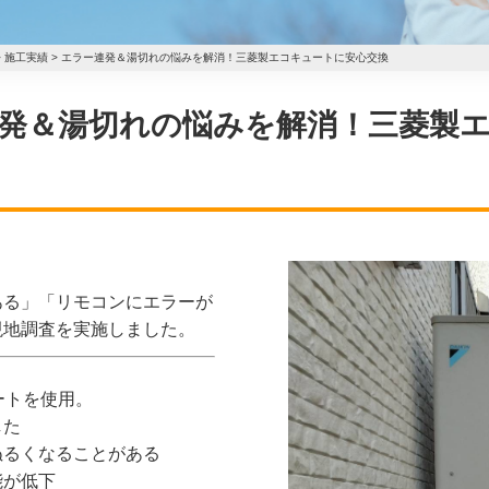
>
施工実績
>
エラー連発＆湯切れの悩みを解消！三菱製エコキュートに安心交換
エラー連発＆湯切れの悩みを解消！三菱
ある」「リモコンにエラーが
現地調査を実施しました。
ートを使用。
した
ぬるくなることがある
能が低下