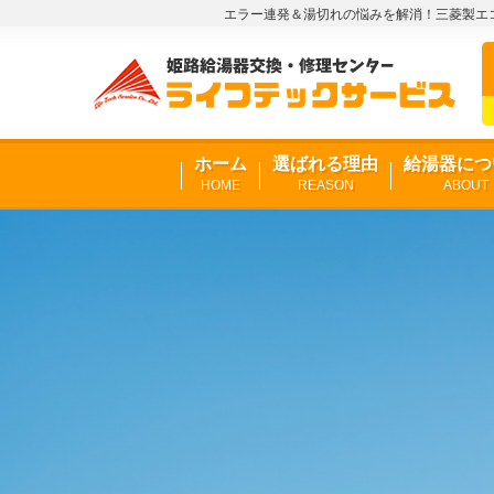
エラー連発＆湯切れの悩みを解消！三菱製エコ
ホーム
選ばれる理由
給湯器につ
HOME
REASON
ABOUT