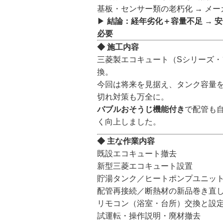
基板・センサー類の老朽化 → メ
▶
結論：経年劣化＋容量不足 → 
必要
◆ 施工内容
三菱製エコキュート（Sシリーズ・フ
換。
今回は将来を見据え、タンク容量を37
切れ対策も万全に。
バブルおそうじ機能付き
で配管も
く向上しました。
◆ 主な作業内容
既設エコキュート撤去
新型三菱エコキュート設置
貯湯タンク／ヒートポンプユニッ
配管再接続／断熱材の新品巻き直
リモコン（浴室・台所）交換と設
試運転・操作説明・廃材撤去