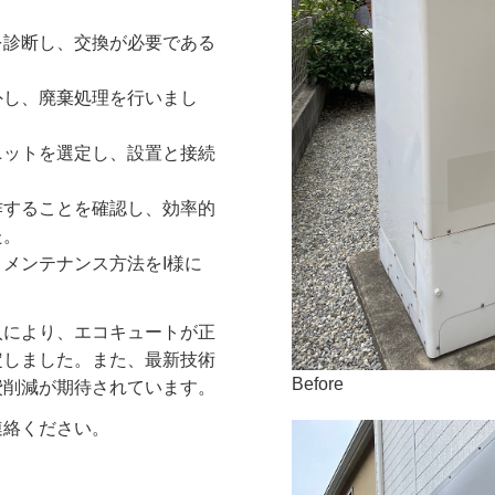
を診断し、交換が必要である
外し、廃棄処理を行いまし
ニットを選定し、設置と接続
作することを確認し、効率的
た。
メンテナンス方法をI様に
入により、エコキュートが正
定しました。また、最新技術
Before
費削減が期待されています。
連絡ください。
！