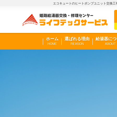
エコキュートのヒートポンプユニット交換工事
ホーム
選ばれる理由
給湯器につ
HOME
REASON
ABOUT