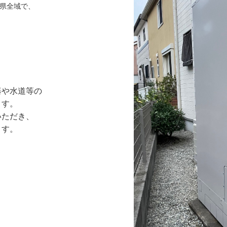
県全域で、
器や水道等の
ます。
いただき、
ます。