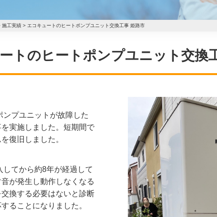
>
施工実績
>
エコキュートのヒートポンプユニット交換工事 姫路市
エコキュートのヒートポンプユニット交換
ポンプユニットが故障した
事を実施しました。短期間で
ムを復旧しました。
入してから約8年が経過して
常音が発生し動作しなくなる
を交換する必要はないと診断
応することになりました。