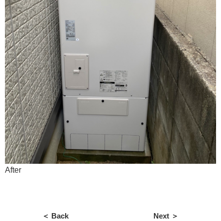
After
＜ Back
Next ＞