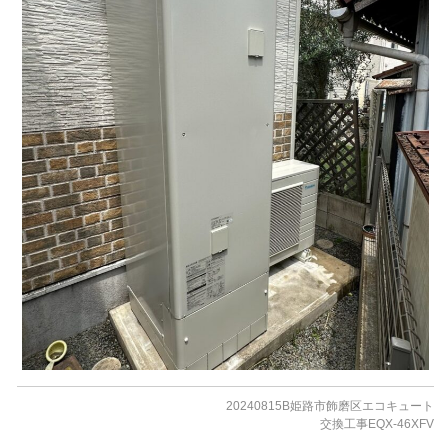
20240815B姫路市飾磨区エコキュート
交換工事EQX-46XFV