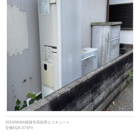
20240808A姫路市高効率エコキュート
交換EQX-37XFV