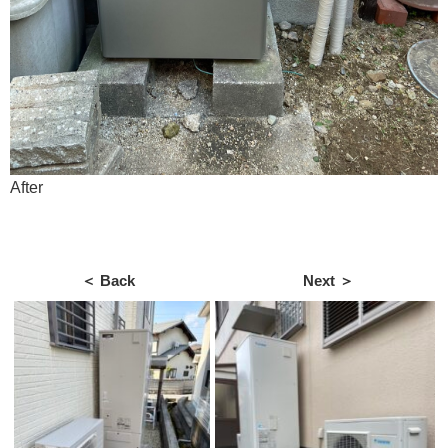
After
＜ Back
Next ＞