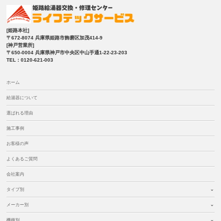
[姫路本社]
〒672-8074 兵庫県姫路市飾磨区加茂414-9
[神戸営業所]
〒650-0004 兵庫県神戸市中央区中山手通1-22-23-203
TEL：0120-621-003
ホーム
給湯器について
選ばれる理由
施工事例
お客様の声
よくあるご質問
会社案内
タイプ別
メーカー別
機種別