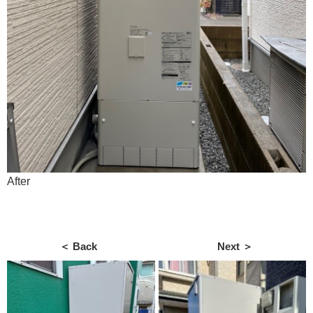
After
＜ Back
Next ＞