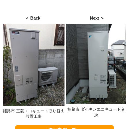
＜ Back
Next ＞
姫路市 ダイキンエコキュート交
姫路市 三菱エコキュート取り替え
換
設置工事