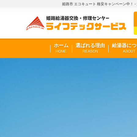
姫路市 エコキュート 格安キャンペーン中！ 
ホーム
選ばれる理由
給湯器につ
HOME
REASON
ABOUT