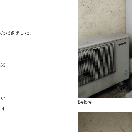
いただきました。
！
湯器、
さい！
Before
ます。