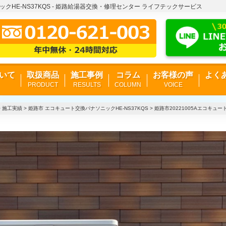
ックHE-NS37KQS - 姫路給湯器交換・修理センター ライフテックサービス
いて
取扱商品
施工事例
コラム
お客様の声
よく
PRODUCT
RESULTS
COLUMN
VOICE
>
施工実績
>
姫路市 エコキュート交換パナソニックHE-NS37KQS
>
姫路市20221005Aエコキュー