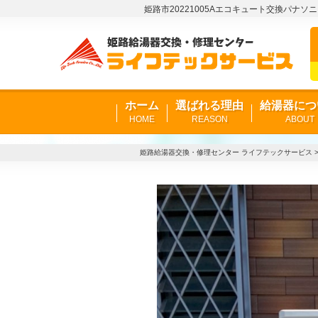
姫路市20221005Aエコキュート交換パナソニ
ホーム
選ばれる理由
給湯器につ
HOME
REASON
ABOUT
姫路給湯器交換・修理センター ライフテックサービス