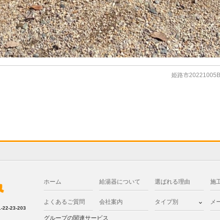
姫路市2022100
ホーム
給湯器について
選ばれる理由
施
よくあるご質問
会社案内
タイプ別
メ
2-23-203
グループの関連サービス