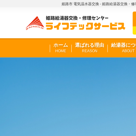
姫路市 電気温水器交換 - 姫路給湯器交換・
ホーム
選ばれる理由
給湯器につ
HOME
REASON
ABOUT