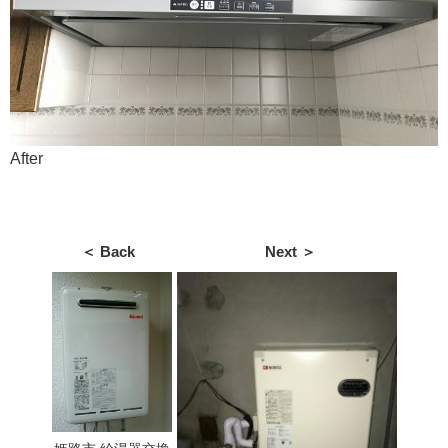
After
＜ Back
Next ＞