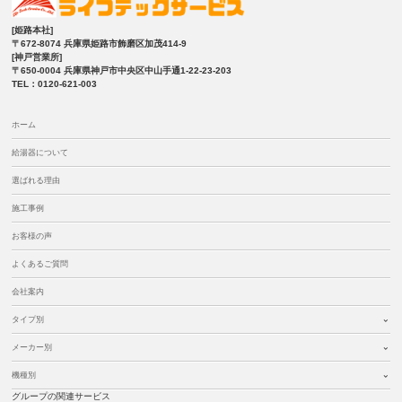
[姫路本社]
〒672-8074 兵庫県姫路市飾磨区加茂414-9
[神戸営業所]
〒650-0004 兵庫県神戸市中央区中山手通1-22-23-203
TEL：0120-621-003
ホーム
給湯器について
選ばれる理由
施工事例
お客様の声
よくあるご質問
会社案内
タイプ別
メーカー別
機種別
グループの関連サービス