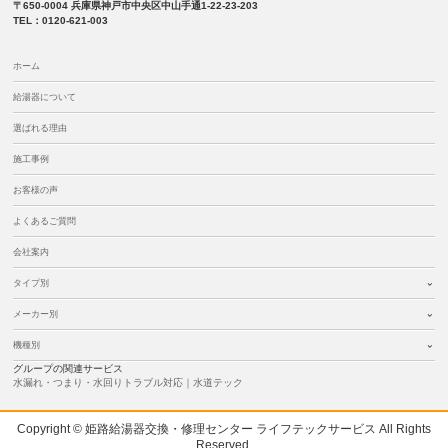
〒650-0004 兵庫県神戸市中央区中山手通1-22-23-203
TEL：0120-621-003
ホーム
給湯器について
選ばれる理由
施工事例
お客様の声
よくあるご質問
会社案内
タイプ別
メーカー別
機種別
グループの関連サービス
水漏れ・つまり・水回りトラブル対応｜水道テック
Copyright © 姫路給湯器交換・修理センター ライフテックサービス All Rights
Reserved.